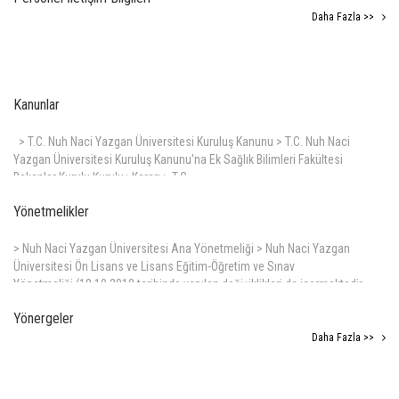
Daha Fazla >>
Kanunlar
> T.C. Nuh Naci Yazgan Üniversitesi Kuruluş Kanunu > T.C. Nuh Naci
Yazgan Üniversitesi Kuruluş Kanunu'na Ek Sağlık Bilimleri Fakültesi
Bakanlar Kurulu Kuruluş Kararı > T.C.
Daha Fazla >>
Yönetmelikler
> Nuh Naci Yazgan Üniversitesi Ana Yönetmeliği > Nuh Naci Yazgan
Üniversitesi Ön Lisans ve Lisans Eğitim-Öğretim ve Sınav
Yönetmeliği (18.10.2018 tarihinde yapılan değişiklikleri de içermektedir.
Daha Fazla >>
Yönergeler
Daha Fazla >>