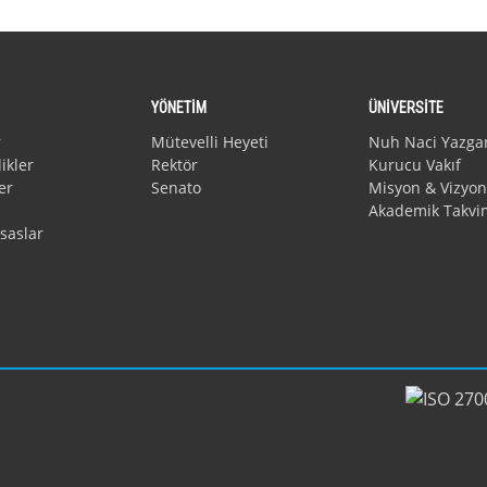
YÖNETİM
ÜNİVERSİTE
r
Mütevelli Heyeti
Nuh Naci Yazga
ikler
Rektör
Kurucu Vakıf
er
Senato
Misyon & Vizyon
Akademik Takvi
saslar