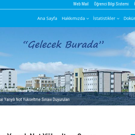
Web Mail
Öğrenci Bilgi Sistemi
Ana Sayfa
Hakkımızda
İstatistikler
Dokü
r Yarıyılı Not Yükseltme Sınavı Duyuruları