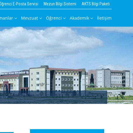
Öğrenci E-Posta Servisi
Mezun Bilgi Sistemi
AKTS Bilgi Paketi
manlar
Mevzuat
Öğrenci
Akademik
İletişim