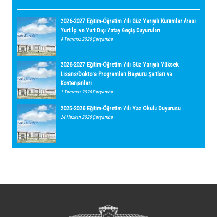
2026-2027 Eğitim-Öğretim Yılı Güz Yarıyılı Kurumlar Arası
Yurt İçi ve Yurt Dışı Yatay Geçiş Duyuruları
8 Temmuz 2026 Çarşamba
2026-2027 Eğitim-Öğretim Yılı Güz Yarıyılı Yüksek
Lisans/Doktora Programları Başvuru Şartları ve
Kontenjanları
2 Temmuz 2026 Perşembe
2025-2026 Eğitim-Öğretim Yılı Yaz Okulu Duyurusu
24 Haziran 2026 Çarşamba